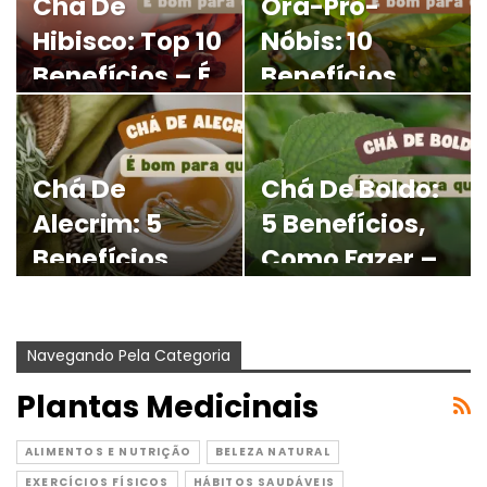
Chá De
Ora-Pro-
Hibisco: Top 10
Nóbis: 10
Benefícios – É
Benefícios,
Bom Para
Receitas – É
Quê?
Bom Para
Quê?
Chá De
Chá De Boldo:
Alecrim: 5
5 Benefícios,
Benefícios,
Como Fazer –
Como Fazer –
É Bom Para
É Bom Para
Quê?
Navegando Pela Categoria
Quê?
Plantas Medicinais
ALIMENTOS E NUTRIÇÃO
BELEZA NATURAL
EXERCÍCIOS FÍSICOS
HÁBITOS SAUDÁVEIS