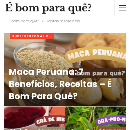
É bom para quê?
Plantas medicinais
SUPLEMENTOS ALIMENTARES
Maca Peruana: 7
Benefícios, Receitas – É
Bom Para Quê?
JORGE
31 MAIO, 2023
0